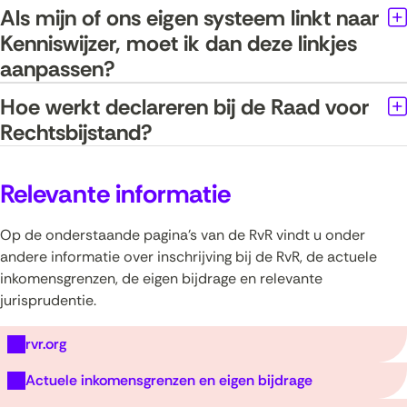
Als mijn of ons eigen systeem linkt naar
Kenniswijzer, moet ik dan deze linkjes
aanpassen?
Hoe werkt declareren bij de Raad voor
Uitklappen
Rechtsbijstand?
Relevante informatie
Op de onderstaande pagina’s van de RvR vindt u onder
andere informatie over inschrijving bij de RvR, de actuele
inkomensgrenzen, de eigen bijdrage en relevante
jurisprudentie.
(opent
rvr.org
in
(opent
Actuele inkomensgrenzen en eigen bijdrage
nieuw
in