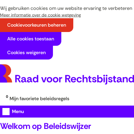
Ga
Wij gebruiken cookies om uw website ervaring te verbeteren
naar
Meer informatie over de cookie wetgeving
de
Cookievoorkeuren beheren
inhoud
Cookies
Hier
Alle cookies toestaan
kan
toestaan?
het
Cookies weigeren
gebruik
van
cookies
op
deze
website
0
Mijn favoriete beleidsregels
worden
toegestaan
Uitklappen
Menu
of
Start
geweigerd.
Zoeken in beleidsregels
Welkom op Beleidswijzer