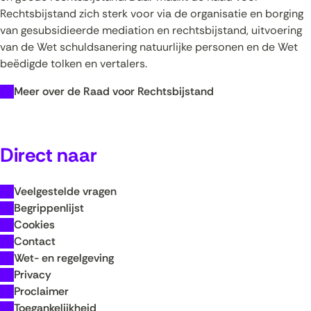
Rechtsbijstand zich sterk voor via de organisatie en borging
van gesubsidieerde mediation en rechtsbijstand, uitvoering
van de Wet schuldsanering natuurlijke personen en de Wet
beëdigde tolken en vertalers.
(opent
Meer over de Raad voor Rechtsbijstand
in
nieuw
venster)
Direct naar
(verwijst
naar
een
Veelgestelde vragen
andere
Begrippenlijst
website)
Cookies
(opent
Contact
in
(opent
Wet- en regelgeving
(opent
nieuw
in
Privacy
in
venster)
(opent
nieuw
Proclaimer
nieuw
(verwijst
in
(opent
venster)
Toegankelijkheid