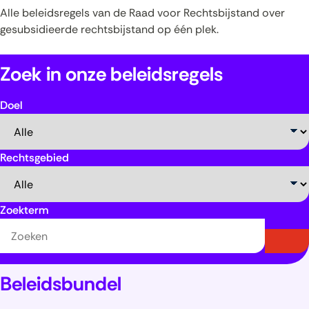
Beleidswijzer
Zaakcodes
Alle beleidsregels van de Raad voor Rechtsbijstand over
gesubsidieerde rechtsbijstand op één plek.
Beleidsbundel
Zoek in onze beleidsregels
Doel
Rechtsgebied
Zoekterm
Beleidsbundel